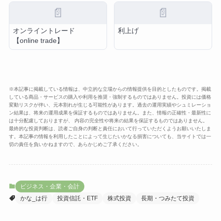
📄
📄
オンライントレード
利上げ
【online trade】
※本記事に掲載している情報は、中立的な立場からの情報提供を目的としたものです。掲載
している商品・サービスの購入や利用を推奨・強制するものではありません。投資には価格
変動リスクが伴い、元本割れが生じる可能性があります。過去の運用実績やシュミレーショ
ン結果は、将来の運用成果を保証するものではありません。また、情報の正確性・最新性に
は十分配慮しておりますが、 内容の完全性や将来の結果を保証するものではありません。
最終的な投資判断は、読者ご自身の判断と責任において行っていただくようお願いいたしま
す。本記事の情報を利用したことによって生じたいかなる損害についても、当サイトでは一
切の責任を負いかねますので、あらかじめご了承ください。
ビジネス・企業・会計
かな_は行
投資信託・ETF
株式投資
長期・つみたて投資