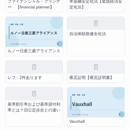
ファイナンシャル・プランナ
米金融安定化法【緊急経済安
ー 【financial planner】
定化法】
📄
自治体財政健全化法
ルノー日産三菱アライアンス
📄
📄
レフ - 2件あります
罹災証明【罹災証明書】
📄
基準割引率および基準貸付利
率とは？旧公定歩合との違い
Vauxhall