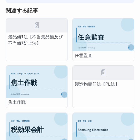
関連する記事
📄
景品侮ｦ法【不当景品類及び
不当侮ｦ防止法】
任意監査
📄
製造物責任法【PL法】
焦土作戦