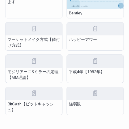
ます
Bentley
📄
📄
マーケットメイク方式【値付
ハッピーアワー
け方式】
📄
📄
モジリアーニ&ミラーの定理
平成4年【1992年】
【MM理論】
📄
📄
BitCash【ビットキャッシ
強弱観
ュ】