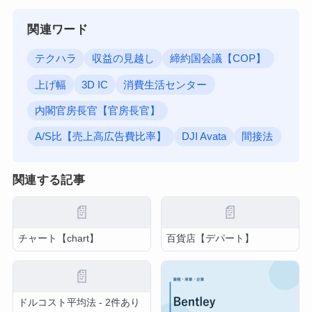
関連ワード
テクハラ
収益の見越し
締約国会議【COP】
上げ幅
3D IC
消費生活センター
内閣官房長官【官房長官】
A/S比【売上高広告費比率】
DJI Avata
間接法
関連する記事
📄
📄
チャート【chart】
百貨店【デパート】
📄
ドルコスト平均法 - 2件あり