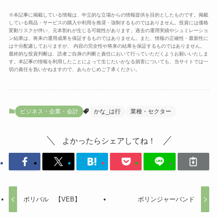
※本記事に掲載している情報は、中立的な立場からの情報提供を目的としたものです。掲載
している商品・サービスの購入や利用を推奨・強制するものではありません。投資には価格
変動リスクが伴い、元本割れが生じる可能性があります。過去の運用実績やシュミレーショ
ン結果は、将来の運用成果を保証するものではありません。また、情報の正確性・最新性に
は十分配慮しておりますが、 内容の完全性や将来の結果を保証するものではありません。
最終的な投資判断は、読者ご自身の判断と責任において行っていただくようお願いいたしま
す。本記事の情報を利用したことによって生じたいかなる損害についても、当サイトでは一
切の責任を負いかねますので、あらかじめご了承ください。
ビジネス・企業・会計
かな_は行
業種・セクター
よかったらシェアしてね！
ボリバル 【VEB】
ボリンジャーバンド