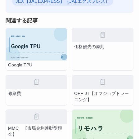
JEX【JAL EXPRESS】（JALエクスプレス）
関連する記事
📄
価格優先の原則
Google TPU
📄
📄
修繕費
OFF-JT【オフジョブトレー
ニング】
📄
MMC 【市場金利連動型預
金】