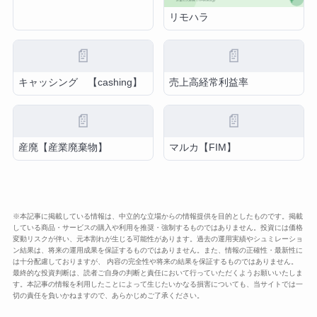
リモハラ
📄
📄
キャッシング 【cashing】
売上高経常利益率
📄
📄
産廃【産業廃棄物】
マルカ【FIM】
※本記事に掲載している情報は、中立的な立場からの情報提供を目的としたものです。掲載
している商品・サービスの購入や利用を推奨・強制するものではありません。投資には価格
変動リスクが伴い、元本割れが生じる可能性があります。過去の運用実績やシュミレーショ
ン結果は、将来の運用成果を保証するものではありません。また、情報の正確性・最新性に
は十分配慮しておりますが、 内容の完全性や将来の結果を保証するものではありません。
最終的な投資判断は、読者ご自身の判断と責任において行っていただくようお願いいたしま
す。本記事の情報を利用したことによって生じたいかなる損害についても、当サイトでは一
切の責任を負いかねますので、あらかじめご了承ください。