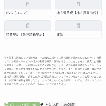
📄
📄
SVC【コロン】
地方道路税【地方揮発油税】
📄
📄
請負契約【業務請負契約】
運賃
※本記事に掲載している情報は、中立的な立場からの情報提供を目的としたものです。掲載
している商品・サービスの購入や利用を推奨・強制するものではありません。投資には価格
変動リスクが伴い、元本割れが生じる可能性があります。過去の運用実績やシュミレーショ
ン結果は、将来の運用成果を保証するものではありません。また、情報の正確性・最新性に
は十分配慮しておりますが、 内容の完全性や将来の結果を保証するものではありません。
最終的な投資判断は、読者ご自身の判断と責任において行っていただくようお願いいたしま
す。本記事の情報を利用したことによって生じたいかなる損害についても、当サイトでは一
切の責任を負いかねますので、あらかじめご了承ください。
ビジネス・企業・会計
かな_あ行
株式投資