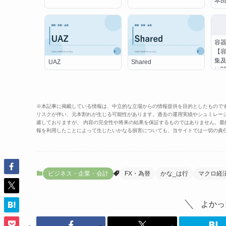
本田
容
【
集
UAZ
Shared
に
※本記事に掲載している情報は、中立的な立場からの情報提供を目的としたもので
リスクが伴い、元本割れが生じる可能性があります。過去の運用実績やシュミレー
慮しておりますが、 内容の完全性や将来の結果を保証するものではありません。
報を利用したことによって生じたいかなる損害についても、当サイトでは一切の責
ビジネス・企業・会計
FX・為替
かな_は行
マクロ経
よかっ