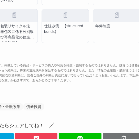
レベル3
📄
📄
📄
器包装リサイクル法
仕組み債 【structured
年俸制度
容器包装に係る分別収
bonds】
及び再商品化の促進等
関する法律】
す。掲載している商品・サービスの購入や利用を推奨・強制するものではありません。投資には価格
ション結果は、将来の運用成果を保証するものではありません。また、情報の正確性・最新性には十
最終的な投資判断は、読者ご自身の判断と責任において行っていただくようお願いいたします。本記事
任を負いかねますので、あらかじめご了承ください。
済・金融政策
債券投資
たらシェアしてね！