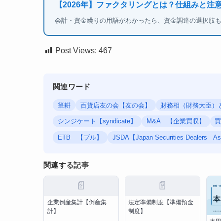
【2026年】ファクタリングとは？仕組みと注
会計・資金繰りの用語がわかったら、資金調達の選択肢
Post Views:
467
関連ワード
筆耕
百貨店友の会【友の会】
財務相（財務大臣）
シンジケート【syndicate】
M&A 【企業買収】
ETB 【ブル】
JSDA【Japan Securities Deale
関連する記事
📄
📄
企業倒産集計【倒産集
法定準備制度【準備預金
計】
制度】