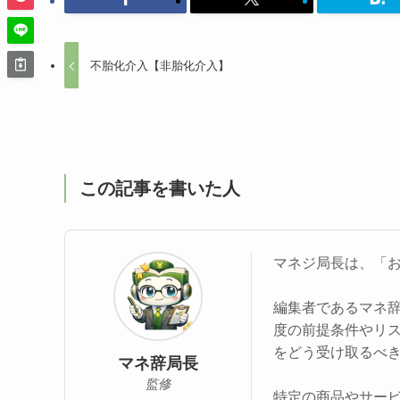
不胎化介入【非胎化介入】
この記事を書いた人
マネジ局長は、「
編集者であるマネ
度の前提条件やリ
をどう受け取るべ
マネ辞局長
監修
特定の商品やサー