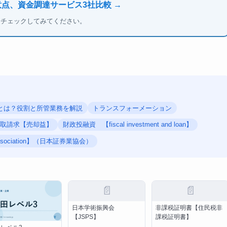
意点、資金調達サービス3社比較 →
もチェックしてみてください。
とは？役割と所管業務を解説
トランスフォーメーション
買取請求【売却益】
財政投融資 【fiscal investment and loan】
rs Association】（日本証券業協会）
📄
📄
日本学術振興会
非課税証明書【住民税非
【JSPS】
課税証明書】