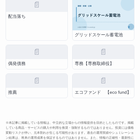
📄
配当落ち
グリッドスケール蓄電池
📄
📄
偶発債務
専務【専務取締役】
📄
📄
推薦
エコファンド 【eco fund】
※本記事に掲載している情報は、中立的な立場からの情報提供を目的としたものです。掲載
している商品・サービスの購入や利用を推奨・強制するものではありません。投資には価格
変動リスクが伴い、元本割れが生じる可能性があります。過去の運用実績やシュミレーショ
ン結果は、将来の運用成果を保証するものではありません。また、情報の正確性・最新性に