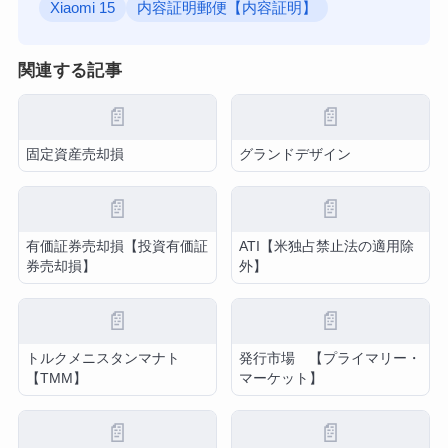
Xiaomi 15
内容証明郵便【内容証明】
関連する記事
📄
📄
固定資産売却損
グランドデザイン
📄
📄
有価証券売却損【投資有価証
ATI【米独占禁止法の適用除
券売却損】
外】
📄
📄
トルクメニスタンマナト
発行市場 【プライマリー・
【TMM】
マーケット】
📄
📄