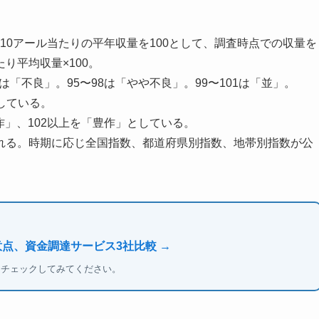
10アール当たりの平年収量を100として、調査時点での収量を
たり平均収量×100。
は「不良」。95〜98は「やや不良」。99〜101は「並」。
分している。
年作」、102以上を「豊作」としている。
れる。時期に応じ全国指数、都道府県別指数、地帯別指数が公
意点、資金調達サービス3社比較 →
もチェックしてみてください。