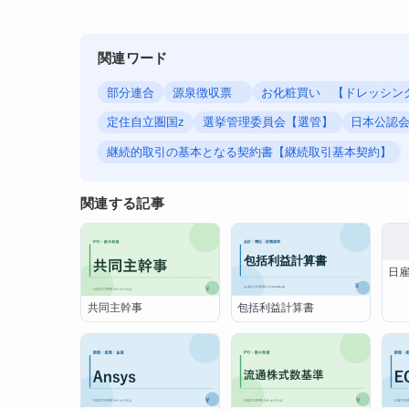
関連ワード
部分連合
源泉徴収票
お化粧買い 【ドレッシン
定住自立圏国z
選挙管理委員会【選管】
日本公認
継続的取引の基本となる契約書【継続取引基本契約】
関連する記事
日
包括利益計算書
共同主幹事