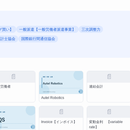
グ買い】
一般派遣【一般労働者派遣事業】
三次調整力
会計士協会
国際銀行間通信協会
📄
📄
雇労働者
連結会計
Autel Robotics
📄
📄
Invoice【インボイス】
変動金利 【variable
rate】