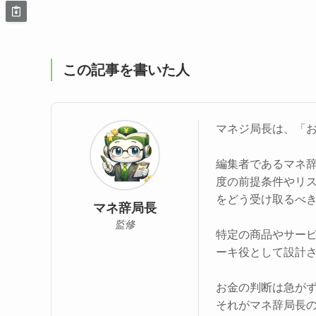
この記事を書いた人
マネジ局長は、「
編集者であるマネ
度の前提条件やリ
をどう受け取るべ
マネ辞局長
監修
特定の商品やサー
ーキ役として設計
お金の判断は急が
それがマネ辞局長