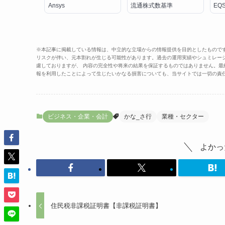
Ansys
流通株式数基準
EQ
※本記事に掲載している情報は、中立的な立場からの情報提供を目的としたもので
リスクが伴い、元本割れが生じる可能性があります。過去の運用実績やシュミレー
慮しておりますが、 内容の完全性や将来の結果を保証するものではありません。
報を利用したことによって生じたいかなる損害についても、当サイトでは一切の責
ビジネス・企業・会計
かな_さ行
業種・セクター
よかっ
住民税非課税証明書【非課税証明書】