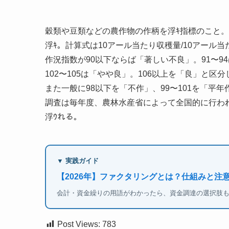
穀類や豆類などの農作物の作柄を浮ｷ指標のこと。
浮ｷ。計算式は10アール当たり収穫量/10アール当
作況指数が90以下ならば「著しい不良」。91〜94
102〜105は「やや良」。106以上を「良」と区
また一般に98以下を「不作」、99〜101を「平
調査は毎年度、農林水産省によって全国的に行わ
浮ｳれる。
▼ 実践ガイド
【2026年】ファクタリングとは？仕組みと注
会計・資金繰りの用語がわかったら、資金調達の選択肢
Post Views:
783