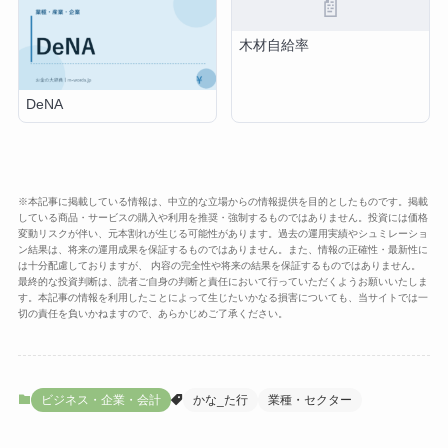
📄
木材自給率
DeNA
※本記事に掲載している情報は、中立的な立場からの情報提供を目的としたものです。掲載
している商品・サービスの購入や利用を推奨・強制するものではありません。投資には価格
変動リスクが伴い、元本割れが生じる可能性があります。過去の運用実績やシュミレーショ
ン結果は、将来の運用成果を保証するものではありません。また、情報の正確性・最新性に
は十分配慮しておりますが、 内容の完全性や将来の結果を保証するものではありません。
最終的な投資判断は、読者ご自身の判断と責任において行っていただくようお願いいたしま
す。本記事の情報を利用したことによって生じたいかなる損害についても、当サイトでは一
切の責任を負いかねますので、あらかじめご了承ください。
ビジネス・企業・会計
かな_た行
業種・セクター