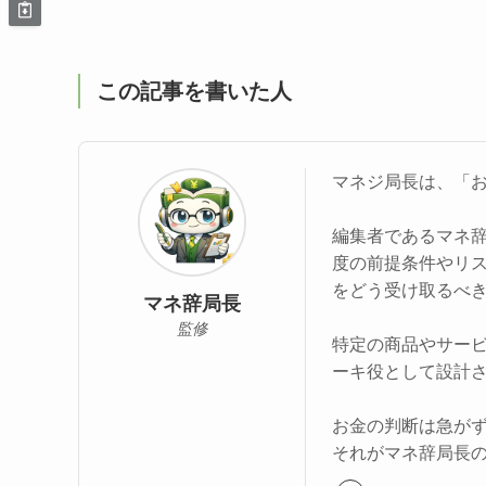
この記事を書いた人
マネジ局長は、「
編集者であるマネ
度の前提条件やリ
をどう受け取るべ
マネ辞局長
監修
特定の商品やサー
ーキ役として設計
お金の判断は急が
それがマネ辞局長