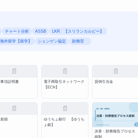
チャート分析
ASSB
LKR 【スリランカルピー】
海外留学【留学】
シェンゲン協定
財務官
📄
📄
📄
部事項証明書
電子商取引ネットワーク
貸倒引当金
【ECN】
📄
📄
替差損
ゆうちょ銀行 【ゆうち
ょ銀】
決算・財務報告プロセス
統制