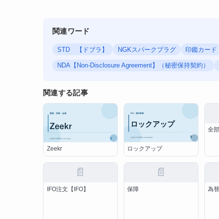
関連ワード
STD 【ドブラ】
NGKスパークプラグ
印鑑カード
NDA【Non-Disclosure Agreement】（秘密保持契約）
関連する記事
全
ロックアップ
Zeekr
📄
📄
IFO注文【IFO】
保障
為