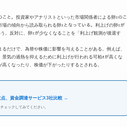
のこと。投資家やアナリストといった市場関係者による卵ｪのこ
市場の傾向から読み取られる卵ｪとなっている。利上げの卵ｪが
いう。反対に、卵ｪが少なくなることを「利上げ観測が後退す
まるだけで、為替や株価に影響を与えることがある。例えば、
、景気の過熱を抑えるために利上げが行われる可柏ｫが高くな
が高くなったり、株価が下がったりするとされる。
意点、資金調達サービス3社比較 →
もチェックしてみてください。