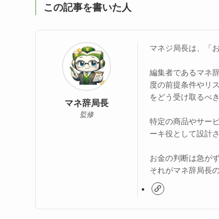
この記事を書いた人
マネジ局長は、「
編集者であるマネ
度の前提条件やリ
をどう受け取るべ
マネ辞局長
監修
特定の商品やサー
ーキ役として設計
お金の判断は急が
それがマネ辞局長