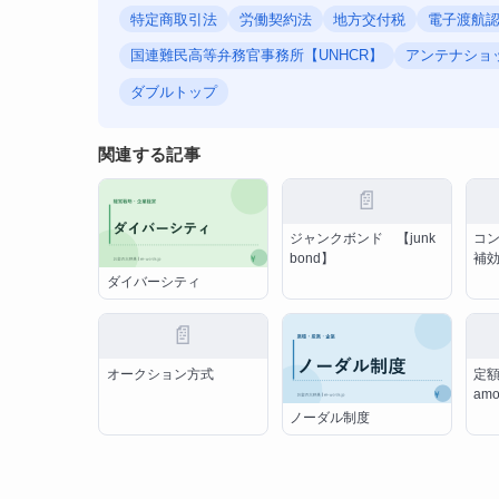
特定商取引法
労働契約法
地方交付税
電子渡航認
国連難民高等弁務官事務所【UNHCR】
アンテナショ
ダブルトップ
関連する記事
📄
ジャンクボンド 【junk
コ
bond】
補
ダイバーシティ
📄
オークション方式
定額
amo
ノーダル制度