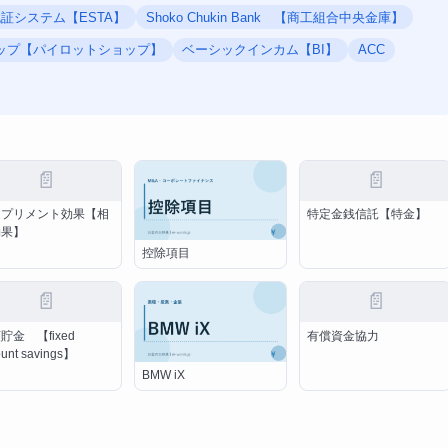
証システム【ESTA】
Shoko Chukin Bank 【商工組合中央金庫】
ップ【パイロットショップ】
ベーシックインカム【BI】
ACC
📄
📄
ンプリメント効果【相
特定金銭信託【特金】
効果】
控除項目
📄
📄
貯金 【fixed
有償資金協力
unt savings】
BMW iX