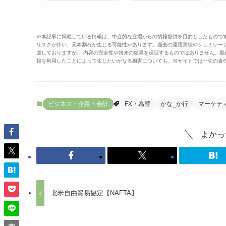
※本記事に掲載している情報は、中立的な立場からの情報提供を目的としたもので
リスクが伴い、元本割れが生じる可能性があります。過去の運用実績やシュミレー
慮しておりますが、 内容の完全性や将来の結果を保証するものではありません。
報を利用したことによって生じたいかなる損害についても、当サイトでは一切の責
ビジネス・企業・会計
FX・為替
かな_か行
マーケテ
よかっ
北米自由貿易協定【NAFTA】