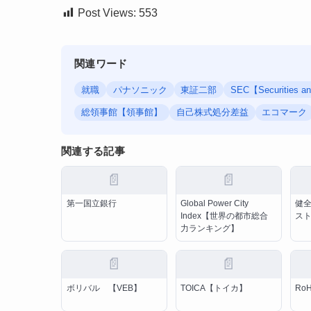
Post Views:
553
関連ワード
就職
パナソニック
東証二部
SEC【Securitie
総領事館【領事館】
自己株式処分差益
エコマーク
関連する記事
📄
📄
第一国立銀行
Global Power City
健
Index【世界の都市総合
ス
力ランキング】
📄
📄
ボリバル 【VEB】
TOICA【トイカ】
Ro