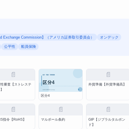
s and Exchange Commission】（アメリカ証券取引委員会）
オンデック
公平性
船員保険
📄
📄
全性審査【ストレステ
外貨準備【外貨準備高】
ト】
区分4
📄
📄
📄
HS指令【RoHS】
マルポール条約
GIP【ジブラルタルポン
ド】