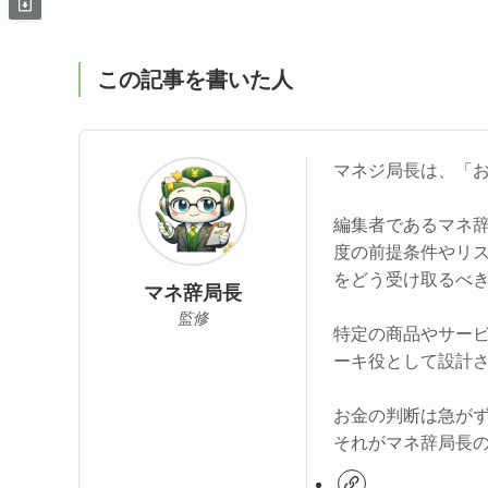
この記事を書いた人
マネジ局長は、「
編集者であるマネ
度の前提条件やリ
をどう受け取るべ
マネ辞局長
監修
特定の商品やサー
ーキ役として設計
お金の判断は急が
それがマネ辞局長