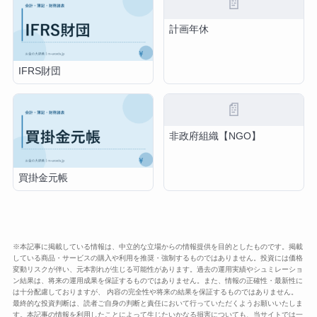
📄
計画年休
IFRS財団
📄
非政府組織【NGO】
買掛金元帳
※本記事に掲載している情報は、中立的な立場からの情報提供を目的としたものです。掲載
している商品・サービスの購入や利用を推奨・強制するものではありません。投資には価格
変動リスクが伴い、元本割れが生じる可能性があります。過去の運用実績やシュミレーショ
ン結果は、将来の運用成果を保証するものではありません。また、情報の正確性・最新性に
は十分配慮しておりますが、 内容の完全性や将来の結果を保証するものではありません。
最終的な投資判断は、読者ご自身の判断と責任において行っていただくようお願いいたしま
す。本記事の情報を利用したことによって生じたいかなる損害についても、当サイトでは一