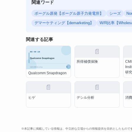
関連ワード
ボーグル原発【ボーグル原子力発電所】
シーズ
Nor
デマーケティング【demarketing】
W/R比率【Wholesa
関連する記事
📄
所得補償保険
CMI
In
研
Qualcomm Snapdragon
📄
📄
ヒゲ
デシル分析
消費
※本記事に掲載している情報は、中立的な立場からの情報提供を目的としたもので