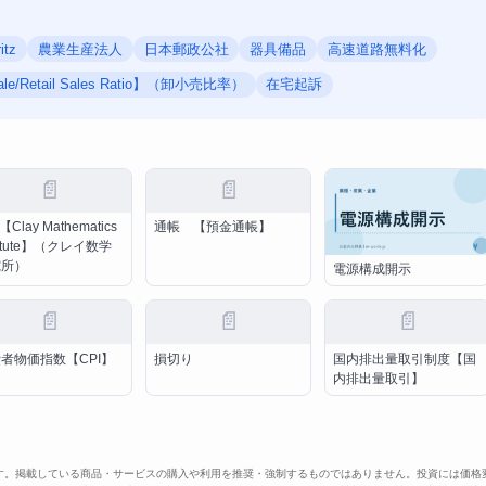
itz
農業生産法人
日本郵政公社
器具備品
高速道路無料化
le/Retail Sales Ratio】（卸小売比率）
在宅起訴
📄
📄
【Clay Mathematics
通帳 【預金通帳】
stitute】（クレイ数学
究所）
電源構成開示
📄
📄
📄
者物価指数【CPI】
損切り
国内排出量取引制度【国
内排出量取引】
す。掲載している商品・サービスの購入や利用を推奨・強制するものではありません。投資には価格