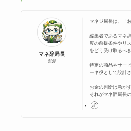
マネジ局長は、「
編集者であるマネ
度の前提条件やリ
をどう受け取るべ
マネ辞局長
監修
特定の商品やサー
ーキ役として設計
お金の判断は急が
それがマネ辞局長