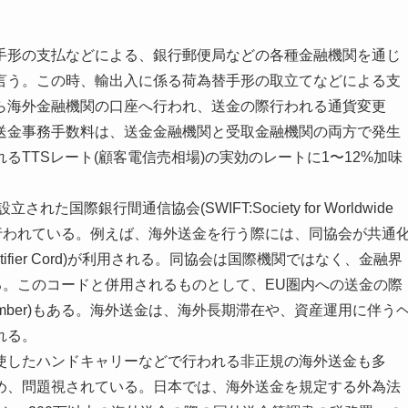
手形の支払などによる、銀行郵便局などの各種金融機関を通じ
言う。この時、輸出入に係る荷為替手形の取立てなどによる支
ら海外金融機関の口座へ行われ、送金の際行われる通貨変更
送金事務手数料は、送金金融機関と受取金融機関の両方で発生
TTSレート(顧客電信売相場)の実効のレートに1〜12%加味
際銀行間通信協会(SWIFT:Society for Worldwide
cation)によって行われている。例えば、海外送金を行う際には、同協会が共通
Identifier Cord)が利用される。同協会は国際機関ではなく、金融界
る。このコードと併用されるものとして、EU圏内への送金の際
ccount Number)もある。海外送金は、海外長期滞在や、資産運用に伴う
れる。
使したハンドキャリーなどで行われる非正規の海外送金も多
め、問題視されている。日本では、海外送金を規定する外為法