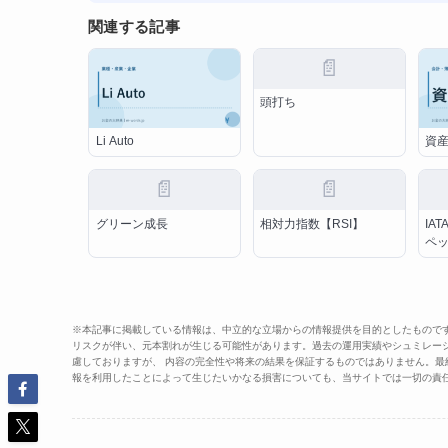
関連する記事
📄
頭打ち
Li Auto
資
📄
📄
グリーン成長
相対力指数【RSI】
IA
ペ
※本記事に掲載している情報は、中立的な立場からの情報提供を目的としたもので
リスクが伴い、元本割れが生じる可能性があります。過去の運用実績やシュミレー
慮しておりますが、 内容の完全性や将来の結果を保証するものではありません。
報を利用したことによって生じたいかなる損害についても、当サイトでは一切の責