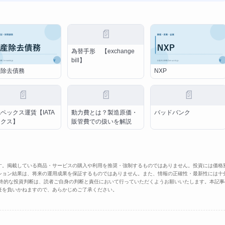
📄
為替手形 【exchange
bill】
産除去債務
NXP
📄
📄
📄
TAペックス運賃【IATA
動力費とは？製造原価・
バッドバンク
ックス】
販管費での扱いを解説
す。掲載している商品・サービスの購入や利用を推奨・強制するものではありません。投資には価格
ション結果は、将来の運用成果を保証するものではありません。また、情報の正確性・最新性には十
最終的な投資判断は、読者ご自身の判断と責任において行っていただくようお願いいたします。本記事
任を負いかねますので、あらかじめご了承ください。