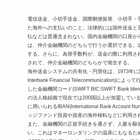
電信送金、小切手送金、国際郵便振替、小切手・
た海外への支払いのこと。法律的には国外送金と
払などは普通含まれない。国内金融機関の口座か
は、仲介金融機関のどちらで行うか選択できる。
する。さらに、為替手数料が、送金の際に利用される
されて、仲介金融機関のどちらかで発生する。
海外送金システムの共有化・円滑化は、1973年に設立された国
Interbank Financial Telecommuni
した金融機関コード(SWIFT BIC:SWIFT Bank 
の法人格組織で現在では200国以上が加盟してい
に用いられるIBAN(International Bank A
ッジファンド投資や資産の海外移転などに利用さ
また、金融機関の正規手続きを通さず、人脈を駆
い。これはマネーロンダリングの温床にもなるた