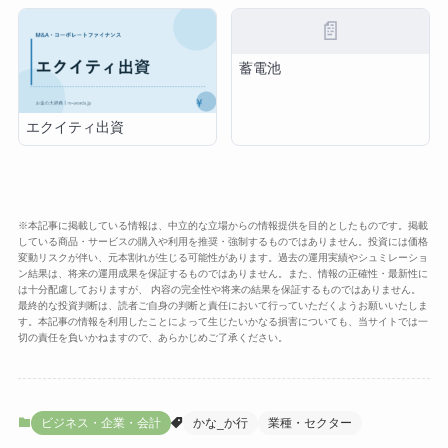
📄
蓄電池
エクイティ出資
※本記事に掲載している情報は、中立的な立場からの情報提供を目的としたものです。掲載
している商品・サービスの購入や利用を推奨・強制するものではありません。投資には価格
変動リスクが伴い、元本割れが生じる可能性があります。過去の運用実績やシュミレーショ
ン結果は、将来の運用成果を保証するものではありません。また、情報の正確性・最新性に
は十分配慮しておりますが、 内容の完全性や将来の結果を保証するものではありません。
最終的な投資判断は、読者ご自身の判断と責任において行っていただくようお願いいたしま
す。本記事の情報を利用したことによって生じたいかなる損害についても、当サイトでは一
切の責任を負いかねますので、あらかじめご了承ください。
ビジネス・企業・会計
かな_か行
業種・セクター