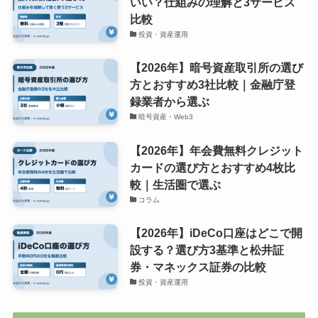
いい？仕組みの理解と3サービス
比較
投資・資産運用
【2026年】暗号資産取引所の選び
方とおすすめ3社比較｜金融庁登
録業者から選ぶ
暗号資産・Web3
【2026年】年会費無料クレジット
カードの選び方とおすすめ4枚比
較｜生活圏で選ぶ
コラム
【2026年】iDeCo口座はどこで開
設する？選び方3基準と松井証
券・マネックス証券の比較
投資・資産運用