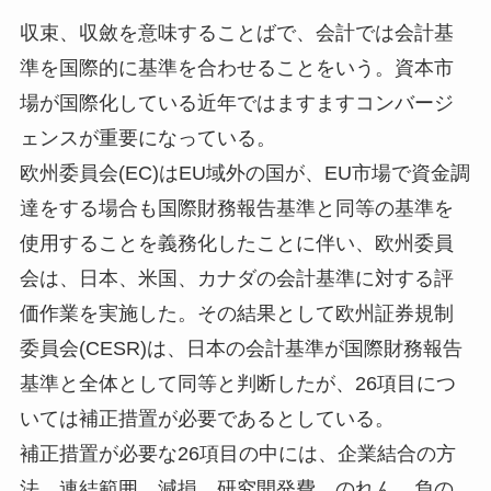
収束、収斂を意味することばで、会計では会計基
準を国際的に基準を合わせることをいう。資本市
場が国際化している近年ではますますコンバージ
ェンスが重要になっている。
欧州委員会(EC)はEU域外の国が、EU市場で資金調
達をする場合も国際財務報告基準と同等の基準を
使用することを義務化したことに伴い、欧州委員
会は、日本、米国、カナダの会計基準に対する評
価作業を実施した。その結果として欧州証券規制
委員会(CESR)は、日本の会計基準が国際財務報告
基準と全体として同等と判断したが、26項目につ
いては補正措置が必要であるとしている。
補正措置が必要な26項目の中には、企業結合の方
法、連結範囲、減損、研究開発費、のれん、負の