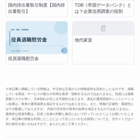
国内排出量取引制度【国内排
TDB（帝国データバンク）と
出量取引】
は？企業信用調査の役割
📄
地代家賃
役員退職慰労金
※本記事に掲載している情報は、中立的な立場からの情報提供を目的としたものです。掲載
している商品・サービスの購入や利用を推奨・強制するものではありません。投資には価格
変動リスクが伴い、元本割れが生じる可能性があります。過去の運用実績やシュミレーショ
ン結果は、将来の運用成果を保証するものではありません。また、情報の正確性・最新性に
は十分配慮しておりますが、 内容の完全性や将来の結果を保証するものではありません。
最終的な投資判断は、読者ご自身の判断と責任において行っていただくようお願いいたしま
す。本記事の情報を利用したことによって生じたいかなる損害についても、当サイトでは一
切の責任を負いかねますので、あらかじめご了承ください。