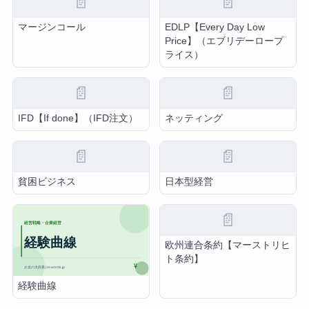
📄
📄
マージンコール
EDLP【Every Day Low
Price】（エブリデーロープ
ライス）
📄
📄
IFD【If done】（IFD注文）
ネッティング
📄
📄
貧困ビジネス
日本型経営
📄
欧州連合条約【マーストリヒ
ト条約】
経験曲線