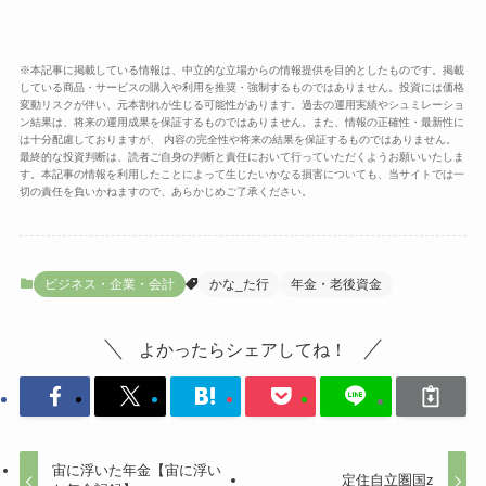
※本記事に掲載している情報は、中立的な立場からの情報提供を目的としたものです。掲載
している商品・サービスの購入や利用を推奨・強制するものではありません。投資には価格
変動リスクが伴い、元本割れが生じる可能性があります。過去の運用実績やシュミレーショ
ン結果は、将来の運用成果を保証するものではありません。また、情報の正確性・最新性に
は十分配慮しておりますが、 内容の完全性や将来の結果を保証するものではありません。
最終的な投資判断は、読者ご自身の判断と責任において行っていただくようお願いいたしま
す。本記事の情報を利用したことによって生じたいかなる損害についても、当サイトでは一
切の責任を負いかねますので、あらかじめご了承ください。
ビジネス・企業・会計
かな_た行
年金・老後資金
よかったらシェアしてね！
宙に浮いた年金【宙に浮い
定住自立圏国z