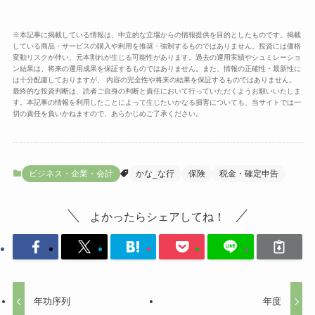
※本記事に掲載している情報は、中立的な立場からの情報提供を目的としたものです。掲載
している商品・サービスの購入や利用を推奨・強制するものではありません。投資には価格
変動リスクが伴い、元本割れが生じる可能性があります。過去の運用実績やシュミレーショ
ン結果は、将来の運用成果を保証するものではありません。また、情報の正確性・最新性に
は十分配慮しておりますが、 内容の完全性や将来の結果を保証するものではありません。
最終的な投資判断は、読者ご自身の判断と責任において行っていただくようお願いいたしま
す。本記事の情報を利用したことによって生じたいかなる損害についても、当サイトでは一
切の責任を負いかねますので、あらかじめご了承ください。
ビジネス・企業・会計
かな_な行
保険
税金・確定申告
よかったらシェアしてね！
年功序列
年度