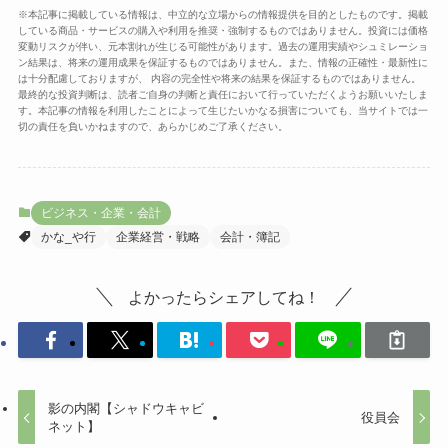
※本記事に掲載している情報は、中立的な立場からの情報提供を目的としたものです。掲載
している商品・サービスの購入や利用を推奨・強制するものではありません。投資には価格
変動リスクが伴い、元本割れが生じる可能性があります。過去の運用実績やシュミレーショ
ン結果は、将来の運用成果を保証するものではありません。また、情報の正確性・最新性に
は十分配慮しておりますが、 内容の完全性や将来の結果を保証するものではありません。
最終的な投資判断は、読者ご自身の判断と責任において行っていただくようお願いいたしま
す。本記事の情報を利用したことによって生じたいかなる損害についても、当サイトでは一
切の責任を負いかねますので、あらかじめご了承ください。
ビジネス・企業・会計
かな_や行
企業経営・戦略
会計・簿記
よかったらシェアしてね！
影の内閣【シャドウキャビ
役員会
ネット】