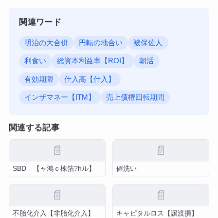
関連ワード
明治の大合併
円転の地合い
被保佐人
利食い
総資本利益率【ROI】
朝活
有効期限
仕入高【仕入】
インザマネー【ITM】
売上債権回転期間
関連する記事
📄
📄
SBD 【ャ鴻ｃ棟箔?hル】
値洗い
📄
📄
不胎化介入【非胎化介入】
キャピタルロス【譲渡損】