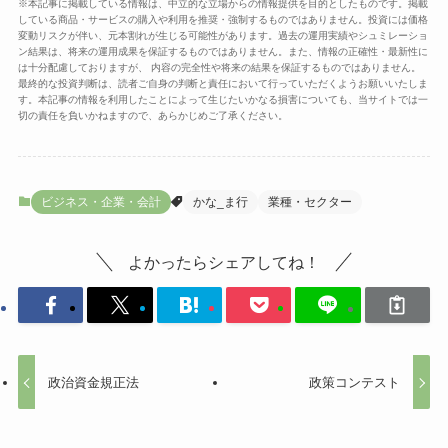
※本記事に掲載している情報は、中立的な立場からの情報提供を目的としたものです。掲載
している商品・サービスの購入や利用を推奨・強制するものではありません。投資には価格
変動リスクが伴い、元本割れが生じる可能性があります。過去の運用実績やシュミレーショ
ン結果は、将来の運用成果を保証するものではありません。また、情報の正確性・最新性に
は十分配慮しておりますが、 内容の完全性や将来の結果を保証するものではありません。
最終的な投資判断は、読者ご自身の判断と責任において行っていただくようお願いいたしま
す。本記事の情報を利用したことによって生じたいかなる損害についても、当サイトでは一
切の責任を負いかねますので、あらかじめご了承ください。
ビジネス・企業・会計
かな_ま行
業種・セクター
よかったらシェアしてね！
政治資金規正法
政策コンテスト