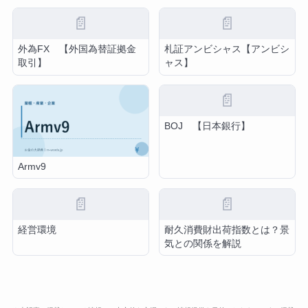
📄
📄
外為FX 【外国為替証拠金
札証アンビシャス【アンビシ
取引】
ャス】
📄
BOJ 【日本銀行】
Armv9
📄
📄
経営環境
耐久消費財出荷指数とは？景
気との関係を解説