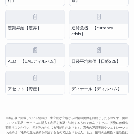
行】
京】
📄
📄
定期昇給【定昇】
通貨危機 【currency
crisis】
📄
📄
AED 【UAEディルハム】
日経平均株価【日経225】
📄
📄
アセット【資産】
ディナール【ディルハム】
※本記事に掲載している情報は、中立的な立場からの情報提供を目的としたものです。掲載
している商品・サービスの購入や利用を推奨・強制するものではありません。投資には価格
変動リスクが伴い、元本割れが生じる可能性があります。過去の運用実績やシュミレーショ
ン結果は、将来の運用成果を保証するものではありません。また、情報の正確性・最新性に