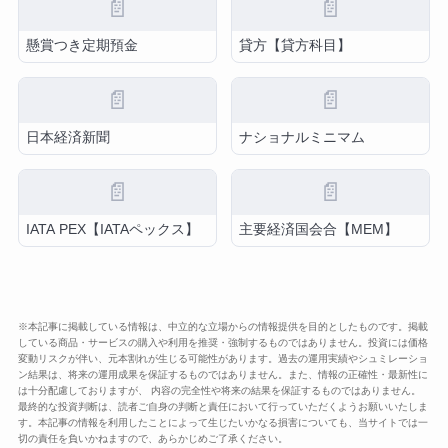
📄
📄
懸賞つき定期預金
貸方【貸方科目】
📄
📄
日本経済新聞
ナショナルミニマム
📄
📄
IATA PEX【IATAペックス】
主要経済国会合【MEM】
※本記事に掲載している情報は、中立的な立場からの情報提供を目的としたものです。掲載
している商品・サービスの購入や利用を推奨・強制するものではありません。投資には価格
変動リスクが伴い、元本割れが生じる可能性があります。過去の運用実績やシュミレーショ
ン結果は、将来の運用成果を保証するものではありません。また、情報の正確性・最新性に
は十分配慮しておりますが、 内容の完全性や将来の結果を保証するものではありません。
最終的な投資判断は、読者ご自身の判断と責任において行っていただくようお願いいたしま
す。本記事の情報を利用したことによって生じたいかなる損害についても、当サイトでは一
切の責任を負いかねますので、あらかじめご了承ください。