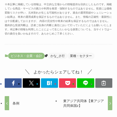
※本記事に掲載している情報は、中立的な立場からの情報提供を目的としたものです。掲載
している商品・サービスの購入や利用を推奨・強制するものではありません。投資には価格
変動リスクが伴い、元本割れが生じる可能性があります。過去の運用実績やシュミレーショ
ン結果は、将来の運用成果を保証するものではありません。また、情報の正確性・最新性に
は十分配慮しておりますが、 内容の完全性や将来の結果を保証するものではありません。
最終的な投資判断は、読者ご自身の判断と責任において行っていただくようお願いいたしま
す。本記事の情報を利用したことによって生じたいかなる損害についても、当サイトでは一
切の責任を負いかねますので、あらかじめご了承ください。
ビジネス・企業・会計
かな_さ行
業種・セクター
よかったらシェアしてね！
東アジア共同体【東アジア
条例
共同体国z】