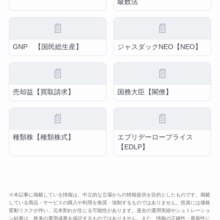
級数法
📄
📄
GNP 【国民総生産】
ジャスダックNEO【NEO】
📄
📄
売却益【買取請求】
国務大臣【閣僚】
📄
📄
種類株【種類株式】
エブリデーロープライス
【EDLP】
※本記事に掲載している情報は、中立的な立場からの情報提供を目的としたものです。掲載
している商品・サービスの購入や利用を推奨・強制するものではありません。投資には価格
変動リスクが伴い、元本割れが生じる可能性があります。過去の運用実績やシュミレーショ
ン結果は、将来の運用成果を保証するものではありません。また、情報の正確性・最新性に