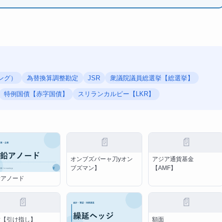
ィング）
為替換算調整勘定
JSR
衆議院議員総選挙【総選挙】
特例国債【赤字国債】
スリランカルピー【LKR】
📄
📄
オンブズパーャ刀yオン
アジア通貨基金
ブズマン】
【AMF】
鉛アノード
📄
📄
指【引け指し】
額面