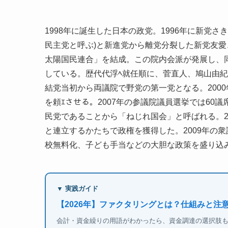
1998年に誕生した日本の政党。1996年に新党
民主党と呼ぶ)と新進党から離党分裂した新党友愛
太陽国民連合」を結成。この院内会派が発展し、同
している。歴代代浮ﾍ就任順に、菅直人、鳩山由
結党当初から両議院で野党の第一党となる。2000
を頼ｴさせる。2007年の参議院議員選挙では6
民党であることから「ねじれ国会」と呼ばれる。2
と連立するかたちで政権を獲得した。2009年の
校無料化、子ども手当などの大胆な政策を盛り込
▼ 実践ガイド
【2026年】ファクタリングとは？仕組みと注
会計・資金繰りの用語がわかったら、資金調達の選択肢