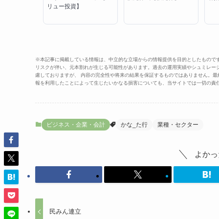
リュー投資】
※本記事に掲載している情報は、中立的な立場からの情報提供を目的としたもので
リスクが伴い、元本割れが生じる可能性があります。過去の運用実績やシュミレー
慮しておりますが、 内容の完全性や将来の結果を保証するものではありません。
報を利用したことによって生じたいかなる損害についても、当サイトでは一切の責
ビジネス・企業・会計
かな_た行
業種・セクター
よかっ
民みん連立