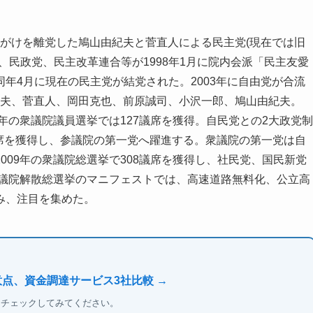
さきがけを離党した鳩山由紀夫と菅直人による民主党(現在では旧
、民政党、民主改革連合等が1998年1月に院内会派「民主友愛
年4月に現在の民主党が結党された。2003年に自由党が合流
紀夫、菅直人、岡田克也、前原誠司、小沢一郎、鳩山由紀夫。
年の衆議院議員選挙では127議席を獲得。自民党との2大政党制
0議席を獲得し、参議院の第一党へ躍進する。衆議院の第一党は自
009年の衆議院総選挙で308議席を獲得し、社民党、国民新党
衆議院解散総選挙のマニフェストでは、高速道路無料化、公立高
み、注目を集めた。
意点、資金調達サービス3社比較 →
もチェックしてみてください。