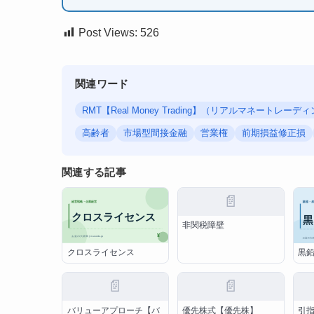
Post Views:
526
関連ワード
RMT【Real Money Trading】（リアルマネートレーデ
高齢者
市場型間接金融
営業権
前期損益修正損
関連する記事
📄
非関税障壁
クロスライセンス
黒
📄
📄
バリューアプローチ【バ
優先株式【優先株】
引