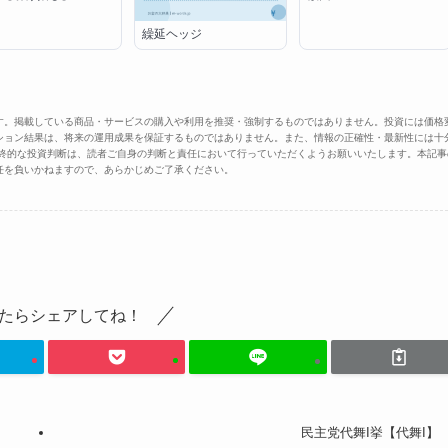
繰延ヘッジ
す。掲載している商品・サービスの購入や利用を推奨・強制するものではありません。投資には価格
ション結果は、将来の運用成果を保証するものではありません。また、情報の正確性・最新性には十
最終的な投資判断は、読者ご自身の判断と責任において行っていただくようお願いいたします。本記事
任を負いかねますので、あらかじめご了承ください。
たらシェアしてね！
民主党代舞I挙【代舞I】