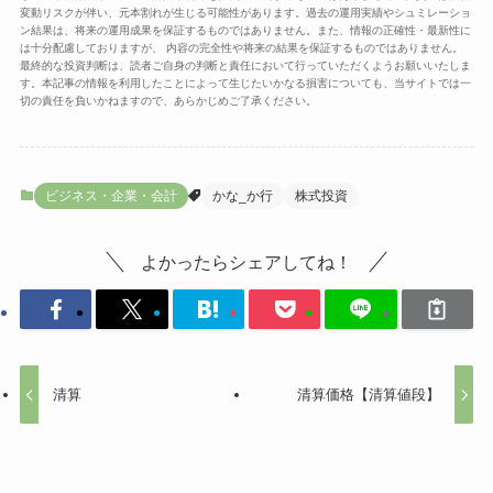
変動リスクが伴い、元本割れが生じる可能性があります。過去の運用実績やシュミレーショ
ン結果は、将来の運用成果を保証するものではありません。また、情報の正確性・最新性に
は十分配慮しておりますが、 内容の完全性や将来の結果を保証するものではありません。
最終的な投資判断は、読者ご自身の判断と責任において行っていただくようお願いいたしま
す。本記事の情報を利用したことによって生じたいかなる損害についても、当サイトでは一
切の責任を負いかねますので、あらかじめご了承ください。
ビジネス・企業・会計
かな_か行
株式投資
よかったらシェアしてね！
清算
清算価格【清算値段】