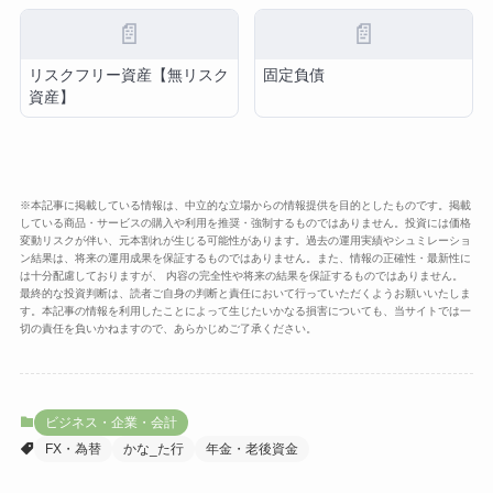
📄
📄
リスクフリー資産【無リスク
固定負債
資産】
※本記事に掲載している情報は、中立的な立場からの情報提供を目的としたものです。掲載
している商品・サービスの購入や利用を推奨・強制するものではありません。投資には価格
変動リスクが伴い、元本割れが生じる可能性があります。過去の運用実績やシュミレーショ
ン結果は、将来の運用成果を保証するものではありません。また、情報の正確性・最新性に
は十分配慮しておりますが、 内容の完全性や将来の結果を保証するものではありません。
最終的な投資判断は、読者ご自身の判断と責任において行っていただくようお願いいたしま
す。本記事の情報を利用したことによって生じたいかなる損害についても、当サイトでは一
切の責任を負いかねますので、あらかじめご了承ください。
ビジネス・企業・会計
FX・為替
かな_た行
年金・老後資金