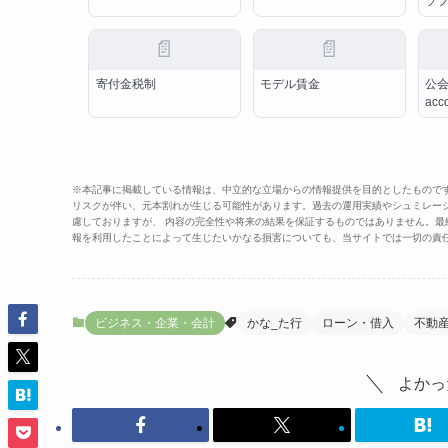
ソ
📄
📄
寄付金税制
モデル賃金
公会
acc
※本記事に掲載している情報は、中立的な立場からの情報提供を目的としたもので
リスクが伴い、元本割れが生じる可能性があります。過去の運用実績やシュミレー
慮しておりますが、 内容の完全性や将来の結果を保証するものではありません。
報を利用したことによって生じたいかなる損害についても、当サイトでは一切の責
ビジネス・企業・会計
かな_た行
ローン・借入
不動
よかっ