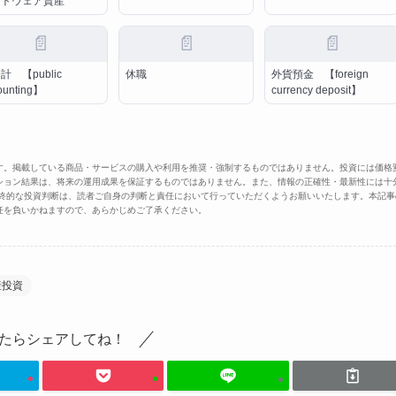
フトウェア資産
📄
📄
📄
計 【public
休職
外貨預金 【foreign
ounting】
currency deposit】
す。掲載している商品・サービスの購入や利用を推奨・強制するものではありません。投資には価格
ション結果は、将来の運用成果を保証するものではありません。また、情報の正確性・最新性には十
最終的な投資判断は、読者ご自身の判断と責任において行っていただくようお願いいたします。本記事
任を負いかねますので、あらかじめご了承ください。
産投資
たらシェアしてね！