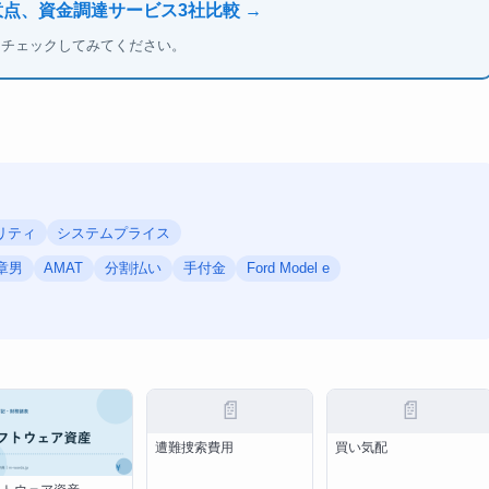
意点、資金調達サービス3社比較 →
もチェックしてみてください。
リティ
システムプライス
章男
AMAT
分割払い
手付金
Ford Model e
📄
📄
遭難捜索費用
買い気配