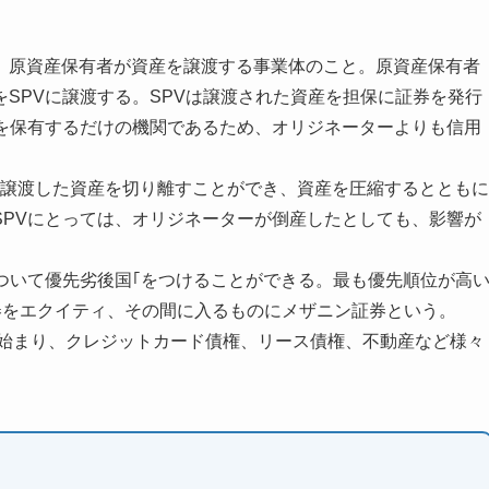
、原資産保有者が資産を譲渡する事業体のこと。原資産保有者
SPVに譲渡する。SPVは譲渡された資産を担保に証券を発行
産を保有するだけの機関であるため、オリジネーターよりも信用
、譲渡した資産を切り離すことができ、資産を圧縮するとともに
SPVにとっては、オリジネーターが倒産したとしても、影響が
ついて優先劣後国｢をつけることができる。最も優先順位が高
券をエクイティ、その間に入るものにメザニン証券という。
に始まり、クレジットカード債権、リース債権、不動産など様々