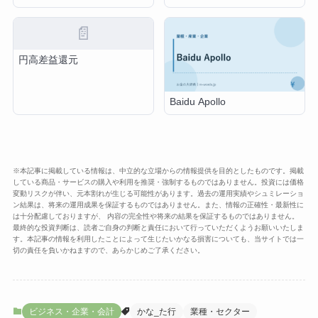
📄
円高差益還元
Baidu Apollo
※本記事に掲載している情報は、中立的な立場からの情報提供を目的としたものです。掲載
している商品・サービスの購入や利用を推奨・強制するものではありません。投資には価格
変動リスクが伴い、元本割れが生じる可能性があります。過去の運用実績やシュミレーショ
ン結果は、将来の運用成果を保証するものではありません。また、情報の正確性・最新性に
は十分配慮しておりますが、 内容の完全性や将来の結果を保証するものではありません。
最終的な投資判断は、読者ご自身の判断と責任において行っていただくようお願いいたしま
す。本記事の情報を利用したことによって生じたいかなる損害についても、当サイトでは一
切の責任を負いかねますので、あらかじめご了承ください。
ビジネス・企業・会計
かな_た行
業種・セクター