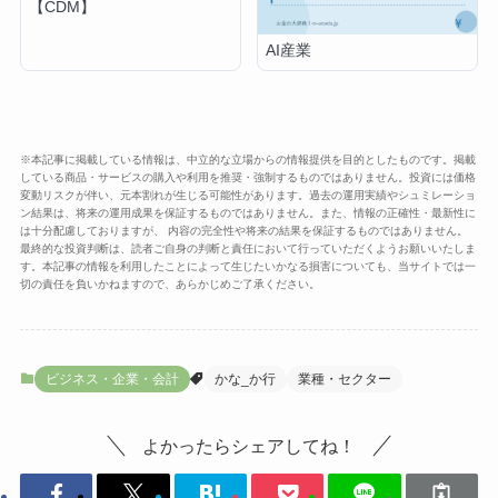
【CDM】
AI産業
※本記事に掲載している情報は、中立的な立場からの情報提供を目的としたものです。掲載
している商品・サービスの購入や利用を推奨・強制するものではありません。投資には価格
変動リスクが伴い、元本割れが生じる可能性があります。過去の運用実績やシュミレーショ
ン結果は、将来の運用成果を保証するものではありません。また、情報の正確性・最新性に
は十分配慮しておりますが、 内容の完全性や将来の結果を保証するものではありません。
最終的な投資判断は、読者ご自身の判断と責任において行っていただくようお願いいたしま
す。本記事の情報を利用したことによって生じたいかなる損害についても、当サイトでは一
切の責任を負いかねますので、あらかじめご了承ください。
ビジネス・企業・会計
かな_か行
業種・セクター
よかったらシェアしてね！