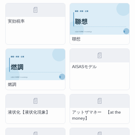
📄
実効税率
聯想
📄
AISASモデル
燃調
📄
📄
液状化【液状化現象】
アットザマネー 【at the
money】
📄
📄