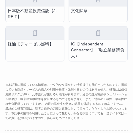
日本版不動産投資信託【J-
文化勲章
REIT】
📄
📄
軽油【ディーゼル燃料】
IC【Independent
Contractor】（独立業務請負
人）
※本記事に掲載している情報は、中立的な立場からの情報提供を目的としたものです。掲載
している商品・サービスの購入や利用を推奨・強制するものではありません。投資には価格
変動リスクが伴い、元本割れが生じる可能性があります。過去の運用実績やシュミレーショ
ン結果は、将来の運用成果を保証するものではありません。また、情報の正確性・最新性に
は十分配慮しておりますが、 内容の完全性や将来の結果を保証するものではありません。
最終的な投資判断は、読者ご自身の判断と責任において行っていただくようお願いいたしま
す。本記事の情報を利用したことによって生じたいかなる損害についても、当サイトでは一
切の責任を負いかねますので、あらかじめご了承ください。