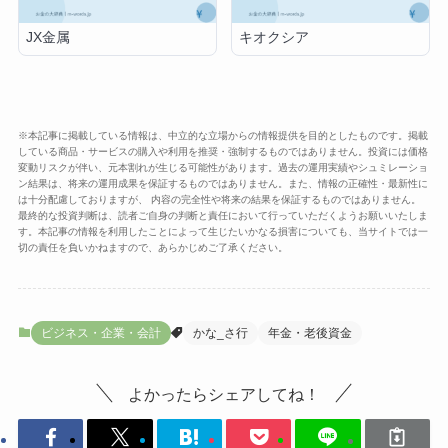
JX金属
キオクシア
※本記事に掲載している情報は、中立的な立場からの情報提供を目的としたものです。掲載
している商品・サービスの購入や利用を推奨・強制するものではありません。投資には価格
変動リスクが伴い、元本割れが生じる可能性があります。過去の運用実績やシュミレーショ
ン結果は、将来の運用成果を保証するものではありません。また、情報の正確性・最新性に
は十分配慮しておりますが、 内容の完全性や将来の結果を保証するものではありません。
最終的な投資判断は、読者ご自身の判断と責任において行っていただくようお願いいたしま
す。本記事の情報を利用したことによって生じたいかなる損害についても、当サイトでは一
切の責任を負いかねますので、あらかじめご了承ください。
ビジネス・企業・会計
かな_さ行
年金・老後資金
よかったらシェアしてね！