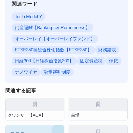
関連ワード
Tesla Model Y
倒産隔離【Bankurptcy Remoteness】
オーバーレイ【オーバーレイファンド】
FTSE350種総合株価指数【FTSE350】
財務諸表
日経300【日経株価指数300】
固定資産税
停職
ナノワイヤ
労働審判制度
関連する記事
📄
📄
クワンザ 【AOA】
前場
📄