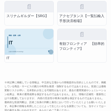
📄
📄
スリナムギルダー【SRG】
アクセプタンス【一覧払輸入
手形決済相場】
📄
有効フロンティア 【効率的
フロンティア】
IT
※本記事に掲載している情報は、中立的な立場からの情報提供を目的としたものです。掲載
している商品・サービスの購入や利用を推奨・強制するものではありません。投資には価格
変動リスクが伴い、元本割れが生じる可能性があります。過去の運用実績やシュミレーショ
ン結果は、将来の運用成果を保証するものではありません。また、情報の正確性・最新性に
は十分配慮しておりますが、 内容の完全性や将来の結果を保証するものではありません。
最終的な投資判断は、読者ご自身の判断と責任において行っていただくようお願いいたしま
す。本記事の情報を利用したことによって生じたいかなる損害についても、当サイトでは一
切の責任を負いかねますので、あらかじめご了承ください。