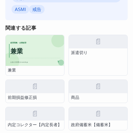
ASMI
戒告
関連する記事
📄
派遣切り
兼業
📄
📄
前期損益修正損
商品
📄
📄
内定コレクター【内定長者】
政府備蓄米【備蓄米】