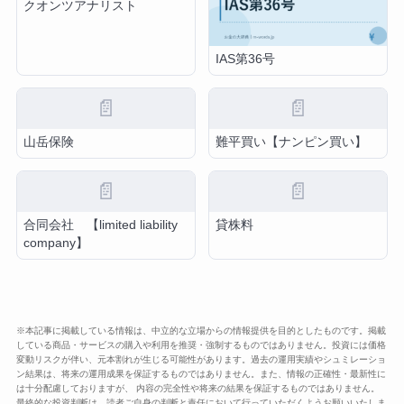
クオンツアナリスト
IAS第36号
📄
📄
山岳保険
難平買い【ナンピン買い】
📄
📄
合同会社 【limited liability
貸株料
company】
※本記事に掲載している情報は、中立的な立場からの情報提供を目的としたものです。掲載
している商品・サービスの購入や利用を推奨・強制するものではありません。投資には価格
変動リスクが伴い、元本割れが生じる可能性があります。過去の運用実績やシュミレーショ
ン結果は、将来の運用成果を保証するものではありません。また、情報の正確性・最新性に
は十分配慮しておりますが、 内容の完全性や将来の結果を保証するものではありません。
最終的な投資判断は、読者ご自身の判断と責任において行っていただくようお願いいたしま