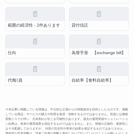
📄
📄
範囲の経済性 - 2件あります
貸付信託
📄
📄
仕向
為替手形 【exchange bill】
📄
📄
代侮ﾐ員
自給率【食料自給率】
※本記事に掲載している情報は、中立的な立場からの情報提供を目的としたものです。掲載
している商品・サービスの購入や利用を推奨・強制するものではありません。投資には価格
変動リスクが伴い、元本割れが生じる可能性があります。過去の運用実績やシュミレーショ
ン結果は、将来の運用成果を保証するものではありません。また、情報の正確性・最新性に
は十分配慮しておりますが、 内容の完全性や将来の結果を保証するものではありません。
最終的な投資判断は、読者ご自身の判断と責任において行っていただくようお願いいたしま