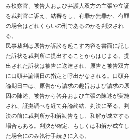
み検察官、被告人および弁護人双方の主張や立証
を裁判官に訴え、結審をし、有罪か無罪か、有罪
の場合はどれくらいの刑であるのかを判決され
る。
民事裁判は原告が訴訟を起こす内容を書面に記し
た訴状を裁判所に提出することからはじまる。提
出された訴状は被告に送達され、原告と被告双方
に口頭弁論期日の指定と呼出がなされる。口頭弁
論期日中は、原告から請求の趣旨および請求の原
因の陳述、被告から答弁および主張の陳述が実施
され、証拠調べを経て弁論終結、判決に至る。判
決の前に裁判所が和解勧告をし、和解が成立する
場合もある。判決が確定、もしくは和解が成立し
た場合にのみ執行手続きに入る。