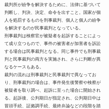
裁判所が紛争を解決するために、法律に基づいて
判断し、判決、決定、命令を出すこと。国家が個
人を処罰するものを刑事裁判、個人と個人の紛争
を解決するのが民事裁判となっている。
刑事裁判は検察官が被疑者を起訴することによっ
て成り立つもので、事件の被害者が加害者を訴訟
する場合は民事裁判となる。同じ事件でも刑事裁
判と民事裁判の両方を実施され、さらに判断が異
なるケースもある。
裁判の流れは刑事裁判と民事裁判で異なってお
り、刑事裁判の場合は、事件発生後警察や検察が
被疑者を取り調べ、起訴に至った場合に開始され
る。起訴後、公判期日が指定され、公判期日中は
冒頭手続、証拠調手続、最終弁論などの段階を踏