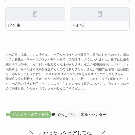
📄
📄
貸金庫
三利源
※本記事に掲載している情報は、中立的な立場からの情報提供を目的としたものです。掲載
している商品・サービスの購入や利用を推奨・強制するものではありません。投資には価格
変動リスクが伴い、元本割れが生じる可能性があります。過去の運用実績やシュミレーショ
ン結果は、将来の運用成果を保証するものではありません。また、情報の正確性・最新性に
は十分配慮しておりますが、 内容の完全性や将来の結果を保証するものではありません。
最終的な投資判断は、読者ご自身の判断と責任において行っていただくようお願いいたしま
す。本記事の情報を利用したことによって生じたいかなる損害についても、当サイトでは一
切の責任を負いかねますので、あらかじめご了承ください。
ビジネス・企業・会計
かな_さ行
業種・セクター
よかったらシェアしてね！