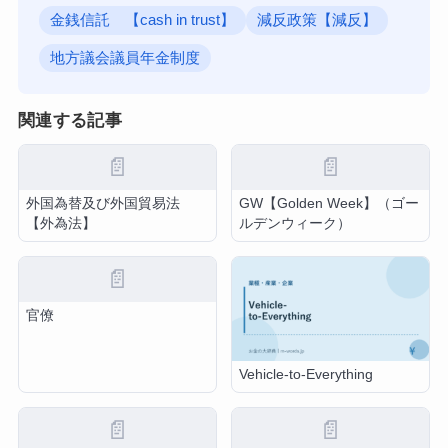
金銭信託 【cash in trust】
減反政策【減反】
地方議会議員年金制度
関連する記事
📄
📄
外国為替及び外国貿易法
GW【Golden Week】（ゴー
【外為法】
ルデンウィーク）
📄
官僚
Vehicle-to-Everything
📄
📄