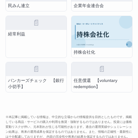
民みん連立
企業年金連合会
📄
経常利益
持株会社化
📄
📄
バンカーズチェック 【銀行
任意償還 【voluntary
小切手】
redemption】
※本記事に掲載している情報は、中立的な立場からの情報提供を目的としたものです。掲載
している商品・サービスの購入や利用を推奨・強制するものではありません。投資には価格
変動リスクが伴い、元本割れが生じる可能性があります。過去の運用実績やシュミレーショ
ン結果は、将来の運用成果を保証するものではありません。また、情報の正確性・最新性に
は十分配慮しておりますが、 内容の完全性や将来の結果を保証するものではありません。