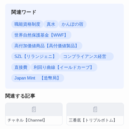
関連ワード
職能資格制度
真水
かんぽの宿
世界自然保護基金【WWF】
高付加価値商品【高付価値製品】
SZL【リランジェニ】
コンプライアンス経営
直接費
利回り曲線【イールドカーブ】
Japan Mint 【造幣局】
関連する記事
📄
📄
チャネル【Channel】
三番底【トリプルボトム】