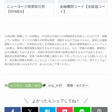
ニューヨーク商業取引所
金融機関コード【全銀協コー
【NYMEX】
ド】
※本記事に掲載している情報は、中立的な立場からの情報提供を目的としたものです。掲載
している商品・サービスの購入や利用を推奨・強制するものではありません。投資には価格
変動リスクが伴い、元本割れが生じる可能性があります。過去の運用実績やシュミレーショ
ン結果は、将来の運用成果を保証するものではありません。また、情報の正確性・最新性に
は十分配慮しておりますが、 内容の完全性や将来の結果を保証するものではありません。
最終的な投資判断は、読者ご自身の判断と責任において行っていただくようお願いいたしま
す。本記事の情報を利用したことによって生じたいかなる損害についても、当サイトでは一
切の責任を負いかねますので、あらかじめご了承ください。
ビジネス・企業・会計
かな_か行
業種・セクター
よかったらシェアしてね！