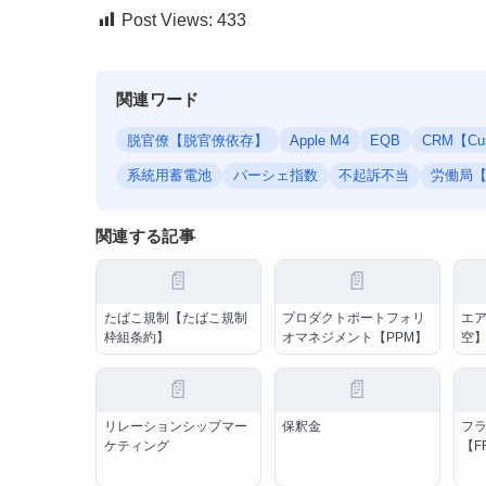
Post Views:
433
関連ワード
脱官僚【脱官僚依存】
Apple M4
EQB
CRM【Cust
系統用蓄電池
パーシェ指数
不起訴不当
労働局
関連する記事
📄
📄
たばこ規制【たばこ規制
プロダクトポートフォリ
エ
枠組条約】
オマネジメント【PPM】
空
📄
📄
リレーションシップマー
保釈金
フ
ケティング
【F