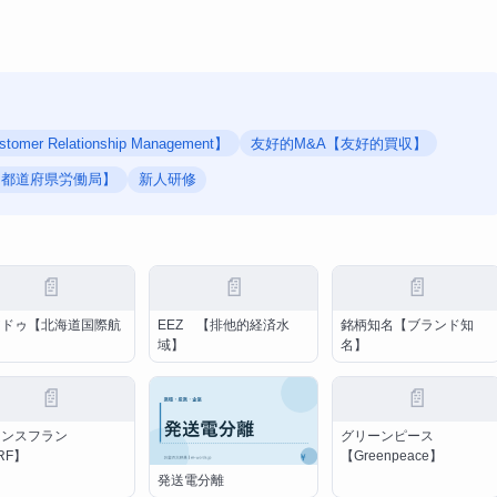
omer Relationship Management】
友好的M&A【友好的買収】
【都道府県労働局】
新人研修
📄
📄
📄
アドゥ【北海道国際航
EEZ 【排他的経済水
銘柄知名【ブランド知
】
域】
名】
📄
📄
ランスフラン
グリーンピース
RF】
【Greenpeace】
発送電分離