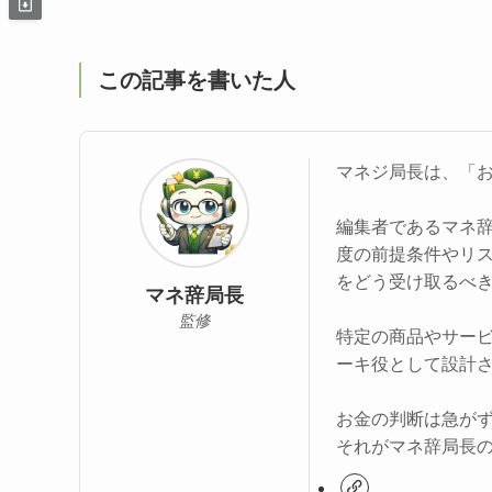
この記事を書いた人
マネジ局長は、「
編集者であるマネ
度の前提条件やリ
をどう受け取るべ
マネ辞局長
監修
特定の商品やサー
ーキ役として設計
お金の判断は急が
それがマネ辞局長