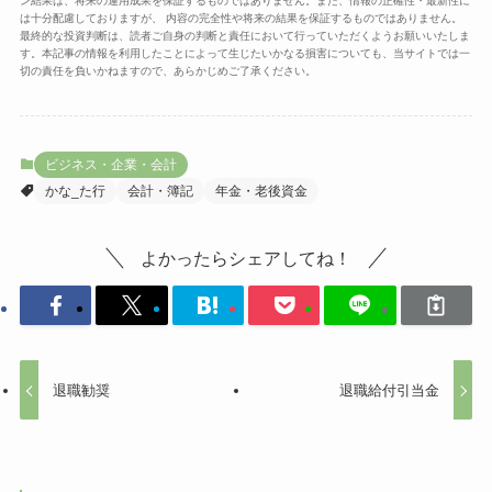
ン結果は、将来の運用成果を保証するものではありません。また、情報の正確性・最新性に
は十分配慮しておりますが、 内容の完全性や将来の結果を保証するものではありません。
最終的な投資判断は、読者ご自身の判断と責任において行っていただくようお願いいたしま
す。本記事の情報を利用したことによって生じたいかなる損害についても、当サイトでは一
切の責任を負いかねますので、あらかじめご了承ください。
ビジネス・企業・会計
かな_た行
会計・簿記
年金・老後資金
よかったらシェアしてね！
退職勧奨
退職給付引当金