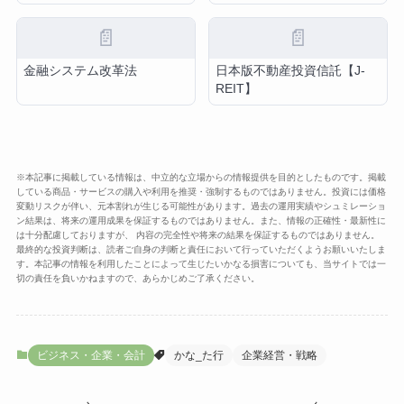
📄
📄
金融システム改革法
日本版不動産投資信託【J-
REIT】
※本記事に掲載している情報は、中立的な立場からの情報提供を目的としたものです。掲載
している商品・サービスの購入や利用を推奨・強制するものではありません。投資には価格
変動リスクが伴い、元本割れが生じる可能性があります。過去の運用実績やシュミレーショ
ン結果は、将来の運用成果を保証するものではありません。また、情報の正確性・最新性に
は十分配慮しておりますが、 内容の完全性や将来の結果を保証するものではありません。
最終的な投資判断は、読者ご自身の判断と責任において行っていただくようお願いいたしま
す。本記事の情報を利用したことによって生じたいかなる損害についても、当サイトでは一
切の責任を負いかねますので、あらかじめご了承ください。
ビジネス・企業・会計
かな_た行
企業経営・戦略