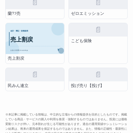
📄
📄
蘭?ﾌ売
ゼロエミッション
📄
こども保険
売上割戻
📄
📄
民みん連立
投げ売り【投げ】
※本記事に掲載している情報は、中立的な立場からの情報提供を目的としたものです。掲載
している商品・サービスの購入や利用を推奨・強制するものではありません。投資には価格
変動リスクが伴い、元本割れが生じる可能性があります。過去の運用実績やシュミレーショ
ン結果は、将来の運用成果を保証するものではありません。また、情報の正確性・最新性に