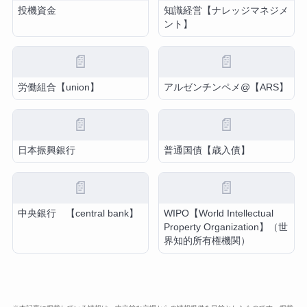
投機資金
知識経営【ナレッジマネジメ
ント】
📄
📄
労働組合【union】
アルゼンチンペメ@【ARS】
📄
📄
日本振興銀行
普通国債【歳入債】
📄
📄
中央銀行 【central bank】
WIPO【World Intellectual
Property Organization】（世
界知的所有権機関）