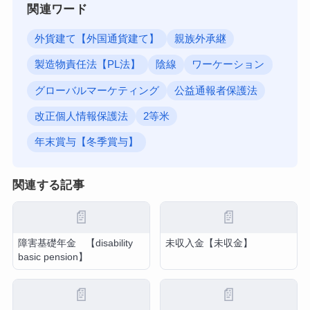
関連ワード
外貨建て【外国通貨建て】
親族外承継
製造物責任法【PL法】
陰線
ワーケーション
グローバルマーケティング
公益通報者保護法
改正個人情報保護法
2等米
年末賞与【冬季賞与】
関連する記事
📄
📄
障害基礎年金 【disability
未収入金【未収金】
basic pension】
📄
📄