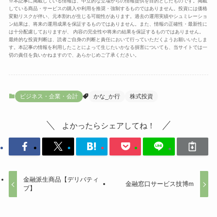
※本記事に掲載している情報は、中立的な立場からの情報提供を目的としたものです。掲載
している商品・サービスの購入や利用を推奨・強制するものではありません。投資には価格
変動リスクが伴い、元本割れが生じる可能性があります。過去の運用実績やシュミレーショ
ン結果は、将来の運用成果を保証するものではありません。また、情報の正確性・最新性に
は十分配慮しておりますが、 内容の完全性や将来の結果を保証するものではありません。
最終的な投資判断は、読者ご自身の判断と責任において行っていただくようお願いいたしま
す。本記事の情報を利用したことによって生じたいかなる損害についても、当サイトでは一
切の責任を負いかねますので、あらかじめご了承ください。
ビジネス・企業・会計
かな_か行
株式投資
よかったらシェアしてね！
金融派生商品【デリバティ
金融窓口サービス技博m
ブ】