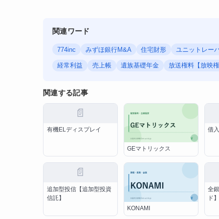
関連ワード
774inc
みずほ銀行M&A
住宅財形
ユニットレーバ
経常利益
売上帳
遺族基礎年金
放送権料【放映
関連する記事
📄
有機ELディスプレイ
借
GEマトリックス
📄
追加型投信【追加型投資
全
信託】
ド
KONAMI