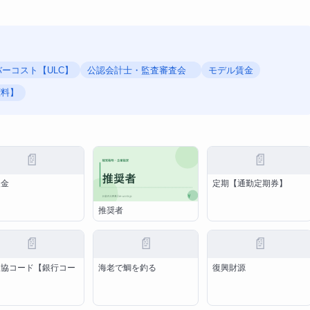
ーコスト【ULC】
公認会計士・監査審査会
モデル賃金
権料】
📄
📄
入金
定期【通勤定期券】
推奨者
📄
📄
📄
銀協コード【銀行コー
海老で鯛を釣る
復興財源
】