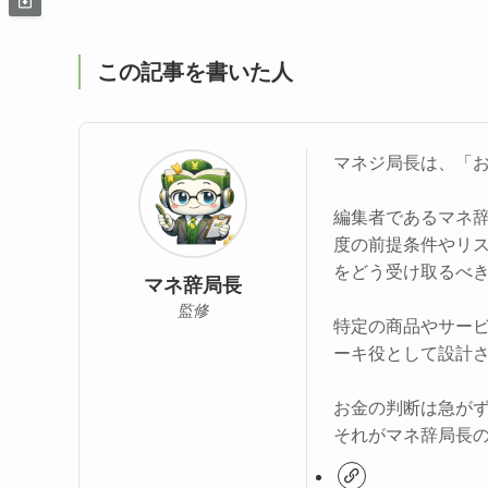
この記事を書いた人
マネジ局長は、「
編集者であるマネ
度の前提条件やリ
をどう受け取るべ
マネ辞局長
監修
特定の商品やサー
ーキ役として設計
お金の判断は急が
それがマネ辞局長