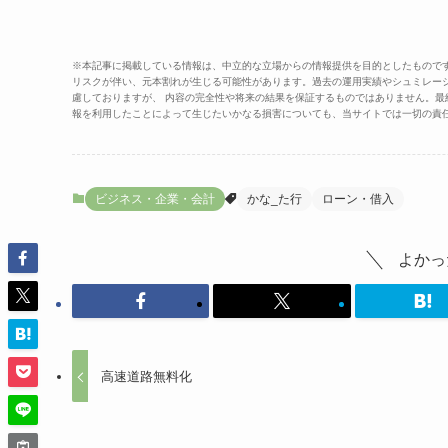
※本記事に掲載している情報は、中立的な立場からの情報提供を目的としたもので
リスクが伴い、元本割れが生じる可能性があります。過去の運用実績やシュミレー
慮しておりますが、 内容の完全性や将来の結果を保証するものではありません。
報を利用したことによって生じたいかなる損害についても、当サイトでは一切の責
ビジネス・企業・会計
かな_た行
ローン・借入
よかっ
高速道路無料化