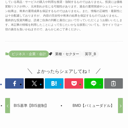
している商品・サービスの購入や利用を推奨・強制するものではありません。投資には価格
変動リスクが伴い、元本割れが生じる可能性があります。過去の運用実績やシュミレーショ
ン結果は、将来の運用成果を保証するものではありません。また、情報の正確性・最新性に
は十分配慮しておりますが、 内容の完全性や将来の結果を保証するものではありません。
最終的な投資判断は、読者ご自身の判断と責任において行っていただくようお願いいたしま
す。本記事の情報を利用したことによって生じたいかなる損害についても、当サイトでは一
切の責任を負いかねますので、あらかじめご了承ください。
ビジネス・企業・会計
業種・セクター
英字_B
よかったらシェアしてね！
BIS基準【BIS規制】
BMD【バミューダドル】