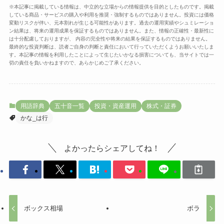
※本記事に掲載している情報は、中立的な立場からの情報提供を目的としたものです。掲載
している商品・サービスの購入や利用を推奨・強制するものではありません。投資には価格
変動リスクが伴い、元本割れが生じる可能性があります。過去の運用実績やシュミレーショ
ン結果は、将来の運用成果を保証するものではありません。また、情報の正確性・最新性に
は十分配慮しておりますが、 内容の完全性や将来の結果を保証するものではありません。
最終的な投資判断は、読者ご自身の判断と責任において行っていただくようお願いいたしま
す。本記事の情報を利用したことによって生じたいかなる損害についても、当サイトでは一
切の責任を負いかねますので、あらかじめご了承ください。
用語辞典
五十音一覧
投資・資産運用
株式・証券
かな_は行
よかったらシェアしてね！
ボックス相場
ボラ